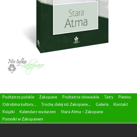
Podtatrze polskie
Zakopane
Podtatrze słowackie
Tatry
Pieniny
Odrobina kultury…
Trochę dalej niż Zakopane…
Galeria
Kontakt
Książki
Kalendarz wydarzeń
Stara Atma – Zakopane
Pomniki w Zakopanem