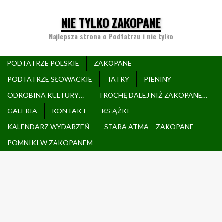
NIE TYLKO ZAKOPANE
Najlepsza strona o Podtatrzu i nie tylko
PODTATRZE POLSKIE
ZAKOPANE
PODTATRZE SŁOWACKIE
TATRY
PIENINY
ODROBINA KULTURY…
TROCHĘ DALEJ NIŻ ZAKOPANE…
GALERIA
KONTAKT
KSIĄŻKI
KALENDARZ WYDARZEŃ
STARA ATMA – ZAKOPANE
POMNIKI W ZAKOPANEM