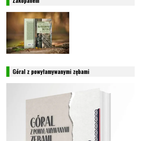
Zakopanem
Góral z powyłamywanymi zębami